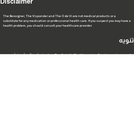
Disclaimer
The Beosigner, The Visponder and The O de Vi are not medical products or a
substitute for any medication or professional health care. If you suspect you may have a
health problem, you should consult your healthcare provider.
تنويه
لا تعتبر منتجات Beosigner وThe Visponder وThe O de Vi منتجات طبية أو بديلاً عن أي دواء أو عن
الرعاية الصحية المهنية. إذا كنت تعاني من مشكلة صحية أو تشك في إصابتك بها، فيجب عليك استشارة مقدم
الرعاية الصحية الخاص بك.
Contact Details
Public Relations - +96555713365
Cust. Service - +96599619949
Email:
info@vita-gcc.com
Saudi Arabia +966569117759