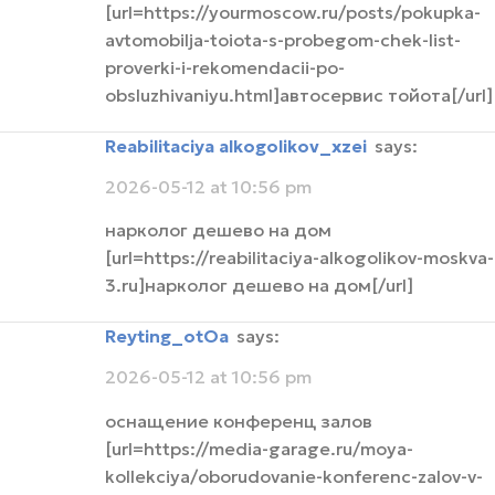
[url=https://yourmoscow.ru/posts/pokupka-
avtomobilja-toiota-s-probegom-chek-list-
proverki-i-rekomendacii-po-
obsluzhivaniyu.html]автосервис тойота[/url]
Reabilitaciya alkogolikov_xzei
says:
2026-05-12 at 10:56 pm
нарколог дешево на дом
[url=https://reabilitaciya-alkogolikov-moskva-
3.ru]нарколог дешево на дом[/url]
reyting_otOa
says:
2026-05-12 at 10:56 pm
оснащение конференц залов
[url=https://media-garage.ru/moya-
kollekciya/oborudovanie-konferenc-zalov-v-