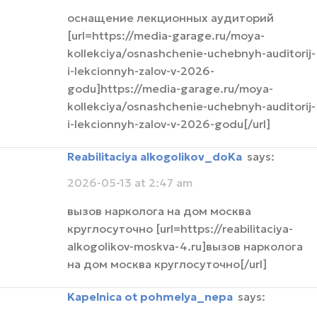
оснащение лекционных аудиторий
[url=https://media-garage.ru/moya-
kollekciya/osnashchenie-uchebnyh-auditorij-
i-lekcionnyh-zalov-v-2026-
godu]https://media-garage.ru/moya-
kollekciya/osnashchenie-uchebnyh-auditorij-
i-lekcionnyh-zalov-v-2026-godu[/url]
Reabilitaciya alkogolikov_doKa
says:
2026-05-13 at 2:47 am
вызов нарколога на дом москва
круглосуточно [url=https://reabilitaciya-
alkogolikov-moskva-4.ru]вызов нарколога
на дом москва круглосуточно[/url]
kapelnica ot pohmelya_nepa
says: