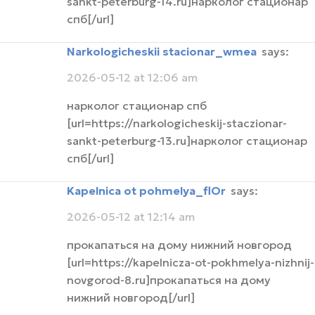
sankt-peterburg-14.ru]нарколог стационар
спб[/url]
narkologicheskii stacionar_wmea
says:
2026-05-12 at 12:06 am
нарколог стационар спб
[url=https://narkologicheskij-staczionar-
sankt-peterburg-13.ru]нарколог стационар
спб[/url]
Kapelnica ot pohmelya_flOr
says:
2026-05-12 at 12:14 am
прокапаться на дому нижний новгород
[url=https://kapelnicza-ot-pokhmelya-nizhnij-
novgorod-8.ru]прокапаться на дому
нижний новгород[/url]