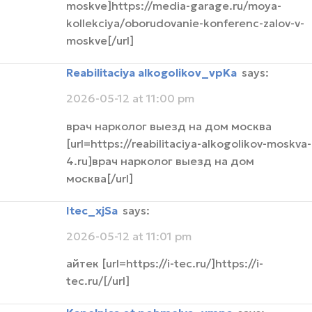
moskve]https://media-garage.ru/moya-
kollekciya/oborudovanie-konferenc-zalov-v-
moskve[/url]
Reabilitaciya alkogolikov_vpKa
says:
2026-05-12 at 11:00 pm
врач нарколог выезд на дом москва
[url=https://reabilitaciya-alkogolikov-moskva-
4.ru]врач нарколог выезд на дом
москва[/url]
itec_xjSa
says:
2026-05-12 at 11:01 pm
айтек [url=https://i-tec.ru/]https://i-
tec.ru/[/url]