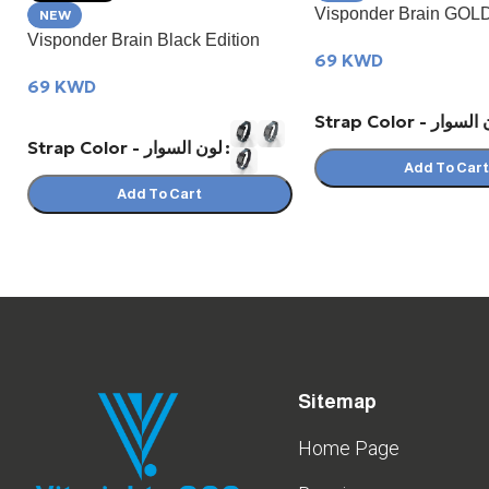
Visponder Brain GOLD
NEW
Visponder Brain Black Edition
69
KWD
69
KWD
Strap Color - وار
Strap Color - لون السوار
Add To Car
Add To Cart
Sitemap
Home Page