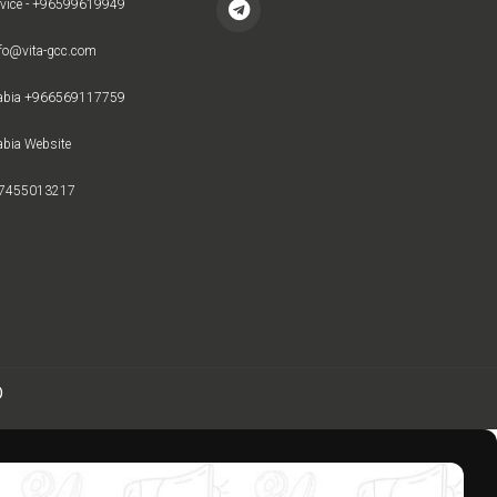
rvice - +96599619949
nfo@vita-gcc.com
rabia +966569117759
abia Website
97455013217
D