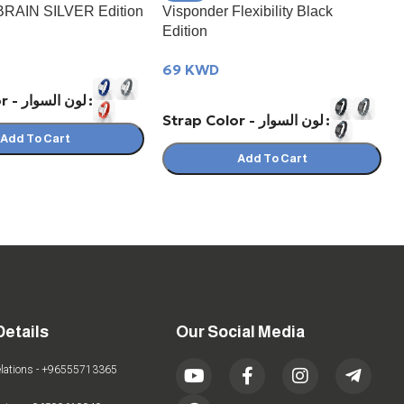
BRAIN SILVER Edition
Visponder Flexibility Black
Edition
69
KWD
Strap Color - لون السوار
Strap Color - لون السوار
Add To Cart
Add To Cart
Details
Our Social Media
elations - +96555713365