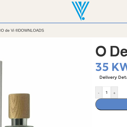
ال
®
O de Vi ®
DOWNLOADS
O De
35
K
Delivery Deta
-
+