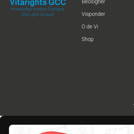
Beosigner
Visponder
O de Vi
Shop