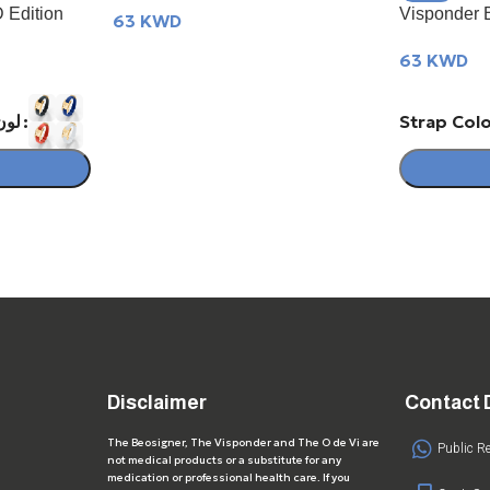
 Edition
Visponder 
63
KWD
63
KWD
لون الس
t
Disclaimer
Contact 
The Beosigner, The Visponder and The O de Vi are
Public R
not medical products or a substitute for any
medication or professional health care. If you