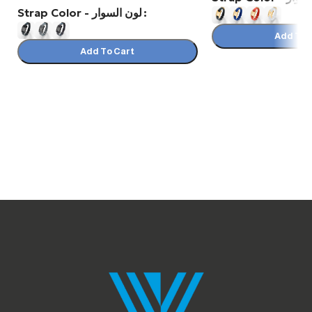
Strap Color - لون السوار
Add To 
Add To Cart
Select Options
Select Options