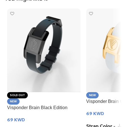
SOLD OUT
NEW
Visponder Brain GO
NEW
Visponder Brain Black Edition
69
KWD
69
KWD
Strap Color 