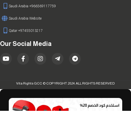
Saudi Arabia +966569117759
Saudi Arabia Website
Qatar +97455013217
Our Social Media
Vita Rights GCC © COPYRIGHT 2024. ALL RIGHTS RESERVED