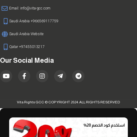
Email:
info@vita-gcc.com
Saudi Arabia +966569117759
Saudi Arabia Website
Qatar +97455013217
Our Social Media
Vita Rights GCC © COPYRIGHT 2024. ALL RIGHTS RESERVED