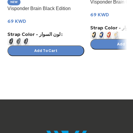
Visponder Brain GO
NEW
Visponder Brain Black Edition
69
KWD
69
KWD
Strap Color 
Strap Color - لون السوار
Add To 
Add To Cart
Select Options
Select Options