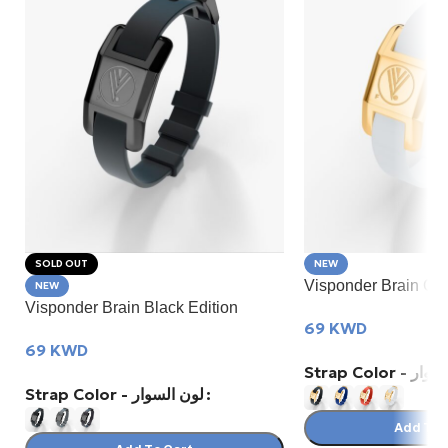
SOLD OUT
NEW
Visponder Brain GO
NEW
Visponder Brain Black Edition
69
KWD
69
KWD
Strap Color 
Strap Color - لون السوار
Add To 