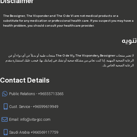
Disclaimer
The Beosigner, The Visponder and The O de Vi are not medical products or a
substitute for any medication or professional health care. If you suspect you may have a
health problem, you should consult your healthcare provider.
تنويه
لا تعتبر منتجات Beosigner وThe Visponder وThe O de Vi منتجات طبية أو بديلاً عن أي دواء أو عن
الرعاية الصحية المهنية. إذا كنت تعاني من مشكلة صحية أو تشك في إصابتك بها، فيجب عليك استشارة مقدم
الرعاية الصحية الخاص بك.
Contact Details
Public Relations - +96555713365
Cust. Service - +96599619949
Email:
info@vita-gcc.com
Saudi Arabia +966569117759