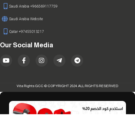
Saudi Arabia +966569117759
Saudi Arabia Website
Qatar +97455013217
Our Social Media
Vita Rights GCC © COPYRIGHT 2024. ALL RIGHTS RESERVED