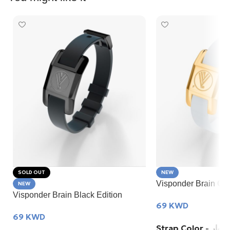
SOLD OUT
NEW
Visponder Brain GO
NEW
Visponder Brain Black Edition
69
KWD
69
KWD
Strap Color 