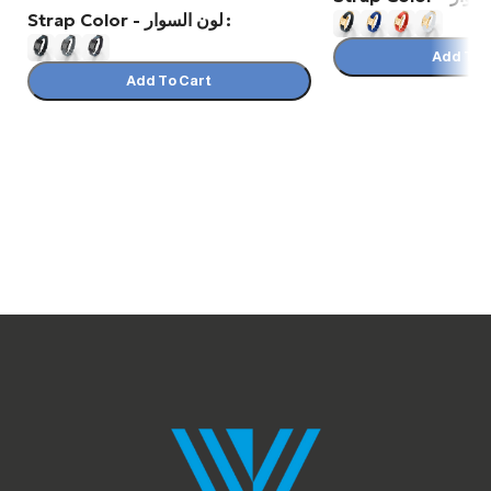
Strap Color - لون السوار
Add To 
Add To Cart
Select Options
Select Options