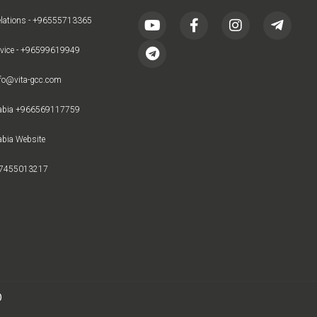
elations - +96555713365
rvice - +96599619949
nfo@vita-gcc.com
rabia +966569117759
abia Website
97455013217
D