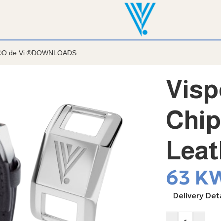
®
O de Vi ®
DOWNLOADS
Visp
Chip
Leat
63
K
Delivery Deta