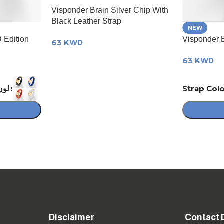
Visponder Brain Silver Chip With
Black Leather Strap
NEW
 Edition
Visponder 
63
KWD
63
KWD
لون الس
t
Disclaimer
Contact 