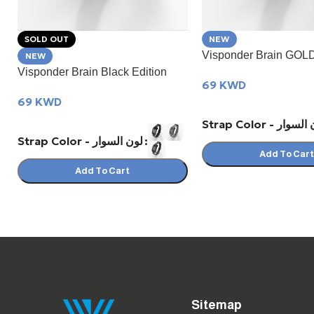
SOLD OUT
NEW
Visponder Brain GOLD
NEW
Visponder Brain Black Edition
69
KWD
69
KWD
Strap Color - وار
Strap Color - لون السوار
Add To Car
Add To Cart
Sitemap