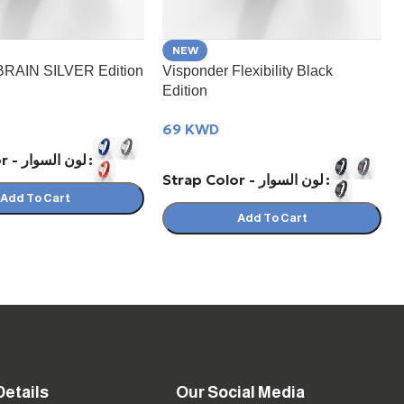
NEW
BRAIN SILVER Edition
Visponder Flexibility Black
Edition
69
KWD
Strap Color - لون السوار
Strap Color - لون السوار
Add To Cart
Add To Cart
Details
Our Social Media