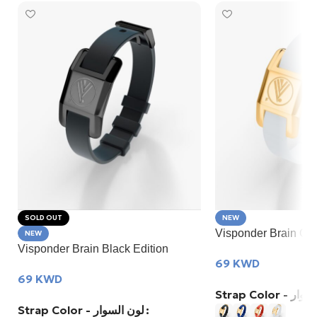
SOLD OUT
NEW
Visponder Brain GO
NEW
Visponder Brain Black Edition
69
KWD
69
KWD
Strap Color 
Strap Color - لون السوار