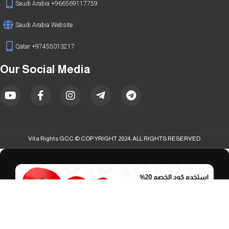
Saudi Arabia +966569117759
Saudi Arabia Website
Qatar +97455013217
Our Social Media
Vita Rights GCC © COPYRIGHT 2024. ALL RIGHTS RESERVED